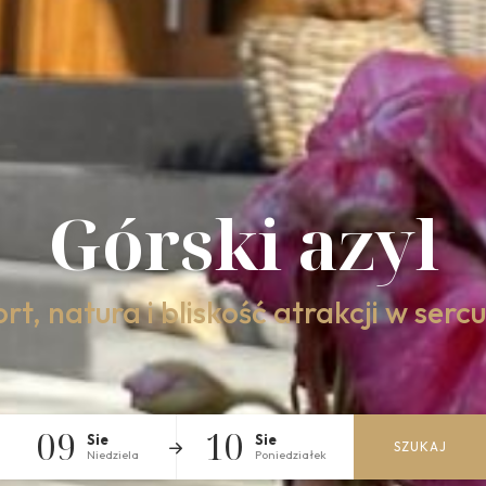
Górski azyl
t, natura i bliskość atrakcji w serc
09
10
Sie
Sie
SZUKAJ
Niedziela
Poniedziałek