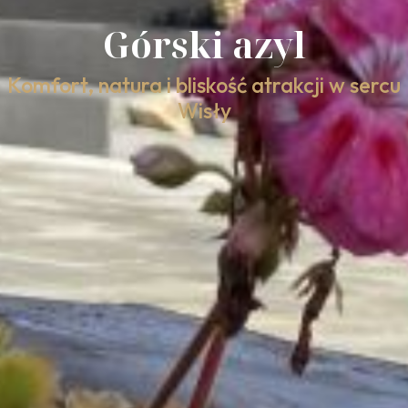
Górski azyl
Komfort, natura i bliskość atrakcji w sercu
Wisły