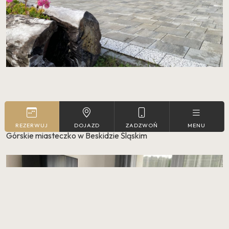
Pokoje
REZERWUJ
DOJAZD
ZADZWOŃ
MENU
Górskie miasteczko w Beskidzie Śląskim
REZERWUJ